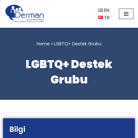
EN
İçeriğe
TR
geç
Home
»
LGBTQ+ Destek Grubu
LGBTQ+ Destek
Grubu
Bilgi